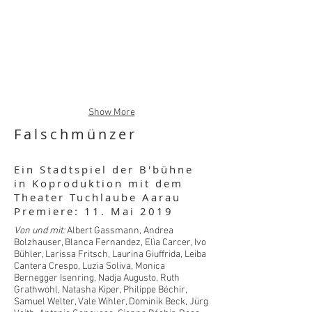
Show More
Falschmünzer
Ein Stadtspiel der B'bühne
in Koproduktion mit dem
Theater Tuchlaube Aarau
Premiere: 11. Mai 2019
Von und mit:
Albert Gassmann
,
Andrea
Bolzhauser
,
Blanca Fernandez
,
Elìa Carcer
,
Ivo
Bühler
,
Larissa Fritsch
,
Laurina Giuffrida
,
Leiba
Cantera Crespo
,
Luzia Soliva
,
Monica
Bernegger Isenring
,
Nadja Augusto
,
Ruth
Grathwohl
, Natasha Kiper,
Philippe Béchir
,
Samuel Welter
,
Vale Wihler
, Dominik Beck, Jürg