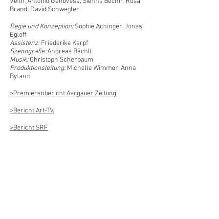
Veith, Antonio Genovese, Sienna Béchir, Rosa
Brand, David Schwegler
Regie und Konzeption:
Sophie Achinger
,
Jonas
Egloff
Assistenz:
Friederike Karpf
Szenografie:
Andreas Bächli
Musik:
Christoph Scherbaum
Produktionsleitung:
Michelle Wimmer
,
Anna
Byland
>Premierenbericht Aargauer Zeitung
>Bericht Art-TV.
>Bericht SRF
Es ist kein Maulwurfbau, es ist kein
Ameisentunnel. Es liegt im Dunkeln unterhalb
der Stadt…"
Was geht in den Stollen unter Aarau vor sich?
Wer ist die Urenkelin von Johann Rudolf
Meyer? Wer reist hier durch die Zeit?
Löse Rätsel, entdecke geheime Orte, begegne
merkwürdigen Figuren, rette Aarau allein oder