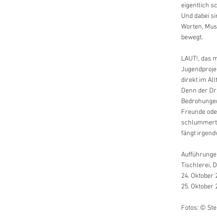
eigentlich s
Und dabei si
Worten, Musi
bewegt.
LAUT!, das m
Jugendprojek
direkt im Al
Denn der Dra
Bedrohungen
Freunde ode
schlummert 
fängt irgend
Aufführunge
Tischlerei, 
24. Oktober 
25. Oktober 
Fotos: © St