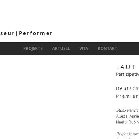
sseur|Performer
PROJEKTE
AKTUELL
VITA
KONTAKT
LAUT
Partizipat
Deutsch
Premier
Stückentwic
Alleza, Asri
Neelu, Rubin
Regie:
Jonas