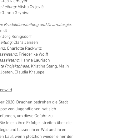
Cleo Niemeyer
e Leitung:
Misha Cvijović
:
Ganna Gryniva
a
he Produktionsleitung und Dramaturgie:
midt
e:
Jörg Königsdorf
eitung:
Clara Jansen
enz:
Charlotte Rackwitz
assistenz:
Friederike Wolff
sassistenz
: Hanna Laurisch
ste Projektphase:
Kristina Stang, Malin
 Josten, Claudia Krauspe
reewild
ber 2020: Drachen bedrohen die Stadt
uppe von Jugendlichen hat sich
unden, um diese Gefahr zu
ie feiern ihre Erfolge, streiten über die
ategie und lassen ihrer Wut und ihren
en Lauf, wenn plötzlich wieder einer der