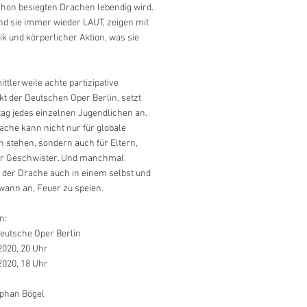
chon besiegten Drachen lebendig wird.
nd sie immer wieder LAUT, zeigen mit
k und körperlicher Aktion, was sie
ittlerweile achte partizipative
t der Deutschen Oper Berlin, setzt
ltag jedes einzelnen Jugendlichen an.
che kann nicht nur für globale
 stehen, sondern auch für Eltern,
r Geschwister. Und manchmal
der Drache auch in einem selbst und
wann an, Feuer zu speien.
n:
Deutsche Oper Berlin
2020, 20 Uhr
2020, 18 Uhr
ephan Bögel