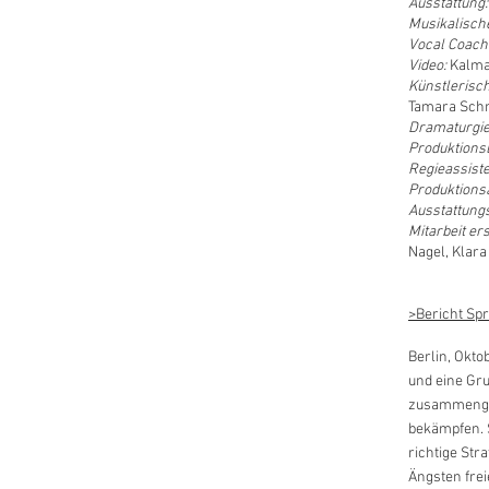
Ausstattung:
Musikalisch
Vocal Coach
Video:
Kalm
Künstlerisc
Tamara Sch
Dramaturgi
Produktionsl
Regieassist
Produktions
Ausstattung
Mitarbeit er
Nagel, Klara
>Bericht Sp
Berlin, Okto
und eine Gr
zusammengef
bekämpfen. S
richtige Str
Ängsten frei