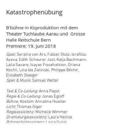
Katastrophenübung
B'bühne in Koproduktion mit dem
Theater Tuchlaube Aarau und Grosse
Halle Reitschule Bern
Premiere: 19. Juni 2018
Spiel:
Seraina von Arx
,
Fabian Stutz
,
Israfilou
Ayeva
,
Edith Scheurer Jost
,
Katja Bachmann
,
Laila Savare
,
Isayas Fissehatsion
,
Oriana
Köchli
,
Lina Ida Zielinski
,
Philippe Béchir
,
Elisabeth Staeger
Spiel & Musik:
Samuel Welte
r
Text & Co-Leitung:
Anna Papst
Regie & Co-Leitung:
Jonas Egloff
Bühne, Kostüm:
Annatina Huwiler
Licht:
Thomas Giger
Regieassistenz:
Michelle Wimmer
Dramaturgieassistenz:
Laura Heinze
Bühnenbildassistenz:
Layla Gysin
Produktionsleitung:
Anna Byland