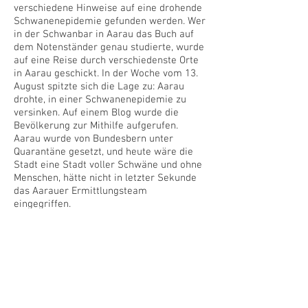
verschiedene Hinweise auf eine drohende
Schwanenepidemie gefunden werden. Wer
in der Schwanbar in Aarau das Buch auf
dem Notenständer genau studierte, wurde
auf eine Reise durch verschiedenste Orte
in Aarau geschickt. In der Woche vom 13.
August spitzte sich die Lage zu: Aarau
drohte, in einer Schwanenepidemie zu
versinken. Auf einem Blog wurde die
Bevölkerung zur Mithilfe aufgerufen.
Aarau wurde von Bundesbern unter
Quarantäne gesetzt, und heute wäre die
Stadt eine Stadt voller Schwäne und ohne
Menschen, hätte nicht in letzter Sekunde
das Aarauer Ermittlungsteam
eingegriffen.
Das erste Alternate Reality Game in Aarau
fand seinen krönenen Abschluss am 20.
August 2017. Die Aarauer Bevölkerung
rettete ihre eigene Stadt, eine echte
Hundestaffel patroullierte, ein echter
Erdbebenhelfer gab einen Workshop in
Katastrophenhilfe und eine „echte“ Hexe