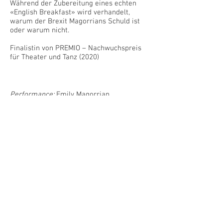
Während der Zubereitung eines echten
«English Breakfast» wird verhandelt,
warum der Brexit Magorrians Schuld ist
oder warum nicht.
Finalistin von PREMIO – Nachwuchspreis
für Theater und Tanz (2020)
Performance:
Emily Magorrian
End Regie:
Daniela Ruocco
Outside eyes:
Jonas Egloff, Kathrin Veser
und Nina Mühlemann
Ausstattung:
Ernestyna Orlowska
Produktionsleitung:
Flurina Brügger
Light and Sound Design:
Valerio Rodelli
Mentorat, Produktionsleitung:
Kathrin
Walde
Assistenz:
Felice Stockhammer
Koproduziert mit
Schlachthaus Theater Bern, Bühne Aarau,
PREMIO Nachwuchspreis für Theater und
Tanz